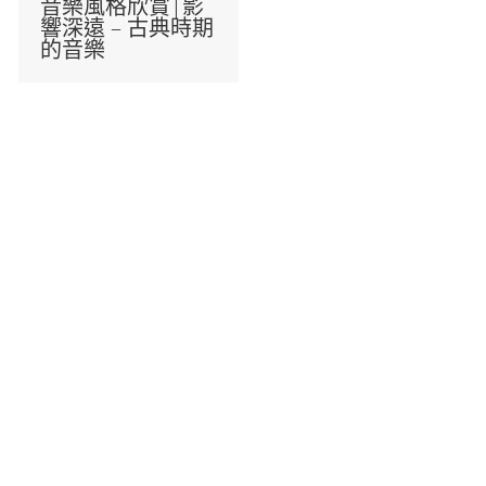
音樂風格欣賞|影
響深遠 – 古典時期
的音樂