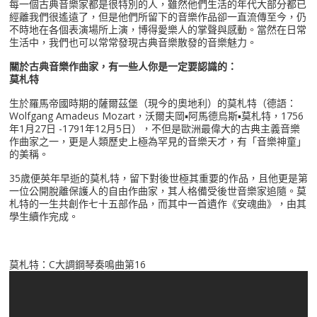
每一個古典音樂家都是很特別的人，雖然他們生活的年代大部分都已
經離我們很遙遠了，但是他們所留下的音樂作品卻一直流傳至今，仍
不時地在各個表演場所上演，博得愛樂人的掌聲與感動。當然在日常
生活中，我們也可以常常發現古典音樂散發的音樂魅力。
關於古典音樂作曲家，有一些人你是一定要認識的：
莫札特
生於羅馬帝國時期的薩爾茲堡（現今的奧地利）的莫札特（德語：
Wolfgang Amadeus Mozart，沃爾夫岡▪阿馬德烏斯▪莫札特，1756
年1月27日 -1791年12月5日），不但是歐洲最偉大的古典主義音樂
作曲家之一，更是人類歷史上極為罕見的音樂天才，有「音樂神童」
的美稱。
35歲便英年早逝的莫札特，留下對後世極其重要的作品，且他更是第
一位公開脫離保護人的自由作曲家，其人格備受後世音樂家追隨。莫
札特的一生共創作七十五部作品，而其中一首遺作《安魂曲》，由其
學生續作完成。
莫札特：C大調鋼琴奏鳴曲第16