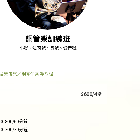
銅管樂訓練班
小號、法國號、長號、低音號
音樂考試／鋼琴伴奏 等課程
$600/4堂
00-800/60分鐘
50-300/30分鐘