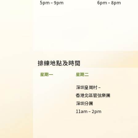
5pm – 9pm
6pm – 8pm
排練地點及時間
星期一
星期二
深圳皇崗村 –
香港北區管弦樂團
深圳分團
11am – 2pm