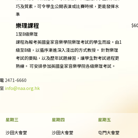
巧及質素，可令學生公開表演或比賽時候，更能發揮水
準
樂理課程
$6
1至8級樂理
課程為報考英國皇家音樂學院樂理考試的學生而設。由1
級至8級，以循序漸進深入淺出的方式教授。 針對樂理
考試的要點，以及歷年試題練習，讓學生對考試過程更
熟練。 可安排參加英國皇家音樂學院各級樂理考試。
致電
2471-6660
 至
info@naa.org.hk
星期三
星期四
星期五
沙田大會堂
沙田大會堂
屯門大會堂